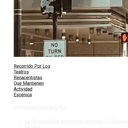
Recorrido Por Los
Teatros
Renacentistas
Que Mantienen
Actividad
Escénica
ENTRADAS RECIENTES
La Relación Entre Microbiota Intestinal Y El Bienest
General