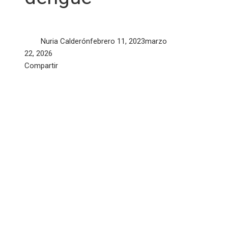
Nuria Calderón
febrero 11, 2023
marzo
22, 2026
Facebook
Twitter
LinkedIn
Pinterest
Stumbleupon
Email
Compartir