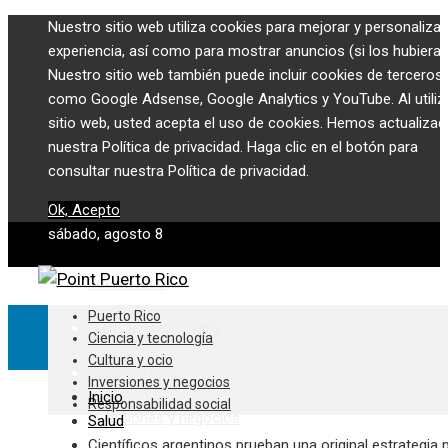
Nuestro sitio web utiliza cookies para mejorar y personalizar
experiencia, así como para mostrar anuncios (si los hubiera)
Nuestro sitio web también puede incluir cookies de terceros,
como Google Adsense, Google Analytics y YouTube. Al utiliza
sitio web, usted acepta el uso de cookies. Hemos actualiza
nuestra Política de privacidad. Haga clic en el botón para
consultar nuestra Política de privacidad.
Ok, Acepto
sábado, agosto 8
Puerto Rico
Puerto Rico
Ciencia y tecnología
Ciencia y tecnología
Cultura y ocio
Cultura y ocio
Inversiones y negocios
Inicio
Responsabilidad social
Inversiones y negocios
Salud
Científicos argentinos prueban una original estrategia 