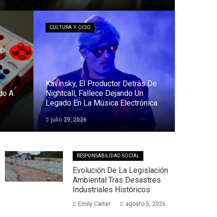
CULTURA Y OCIO
Kavinsky, El Productor Detrás De
do A
Nightcall, Fallece Dejando Un
Legado En La Música Electrónica
julio 29, 2026
RESPONSABILIDAD SOCIAL
Evolución De La Legislación
Ambiental Tras Desastres
Industriales Históricos
Emily Carter
agosto 5, 2026