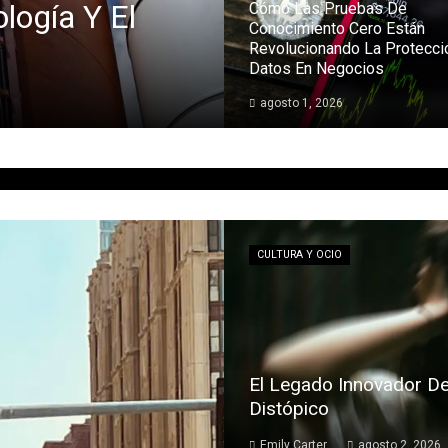
logía Y El
Cómo Las Pruebas De
Conocimiento Cero Están
Revolucionando La Protecci
Datos En Negocios
agosto 1, 2026
CULTURA Y OCIO
El Legado Innovador De
Distópico
Emily Carter
agosto 2, 2026