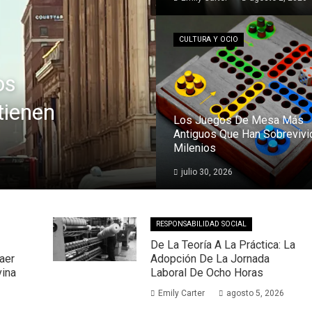
CULTURA Y OCIO
os
tienen
Los Juegos De Mesa Más
Antiguos Que Han Sobrevivi
Milenios
julio 30, 2026
RESPONSABILIDAD SOCIAL
De La Teoría A La Práctica: La
aer
Adopción De La Jornada
vina
Laboral De Ocho Horas
Emily Carter
agosto 5, 2026