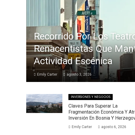
Recorrido Por Los Teatr
Renacentistas Que Man
Actividad Escénica
Emily Carter
agosto 3, 2026
INVERSIONES Y NEGOCIOS
Claves Para Superar La
Fragmentación Económica Y Atr
Inversión En Bosnia Y Herzego
Emily Carter
agosto 6, 2026