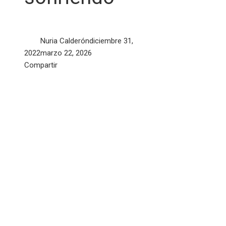
Nuria Calderón
diciembre 31,
2022
marzo 22, 2026
Facebook
Twitter
LinkedIn
Pinterest
Stumbleupon
Email
Compartir