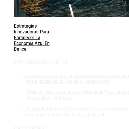
Estrategias
Innovadoras Para
Fortalecer La
Economía Azul En
Belice
ENTRADAS RECIENTES
Claves Para Superar La Fragmentación Económica 
Atraer Inversión En Bosnia Y Herzegovina
Evolución De La Legislación Ambiental Tras Desas
Industriales Históricos
El Legado Histórico Y Económico De Los Imperios
Comerciales Antes De La Era Industrial
CATEGORÍAS