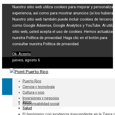
Nuestro sitio web utiliza cookies para mejorar y personalizar
experiencia, así como para mostrar anuncios (si los hubiera)
Nuestro sitio web también puede incluir cookies de terceros,
como Google Adsense, Google Analytics y YouTube. Al utiliza
sitio web, usted acepta el uso de cookies. Hemos actualiza
nuestra Política de privacidad. Haga clic en el botón para
consultar nuestra Política de privacidad.
Ok, Acepto
jueves, agosto 6
Puerto Rico
Puerto Rico
Ciencia y tecnología
Ciencia y tecnología
Cultura y ocio
Cultura y ocio
Inversiones y negocios
Inicio
Responsabilidad social
Inversiones y negocios
Salud
El fenómeno con incidencia trascendente en la Tierra 