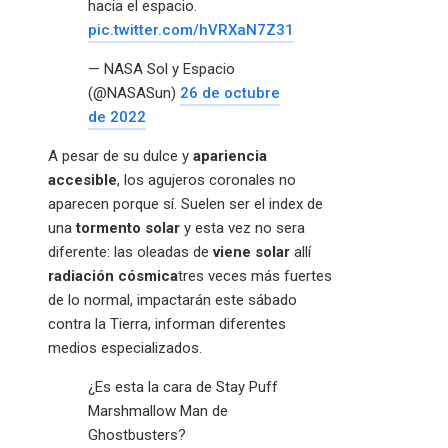
hacia el espacio.
pic.twitter.com/hVRXaN7Z31
— NASA Sol y Espacio
(@NASASun)
26 de octubre
de 2022
A pesar de su dulce y
apariencia
accesible
, los agujeros coronales no
aparecen porque sí. Suelen ser el index de
una
tormento solar
y esta vez no sera
diferente: las oleadas de
viene solar
allí
radiación cósmica
tres veces más fuertes
de lo normal, impactarán este sábado
contra la Tierra, informan diferentes
medios especializados.
¿Es esta la cara de Stay Puff
Marshmallow Man de
Ghostbusters?