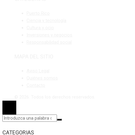
Puerto Rico
Ciencia y tecnología
Cultura y ocio
Inversiones y negocios
Responsabilidad social
MAPA DEL SITIO
Aviso Legal
Quiénes somos
Contacto
© 2026. Todos los derechos reservados.
CATEGORIAS