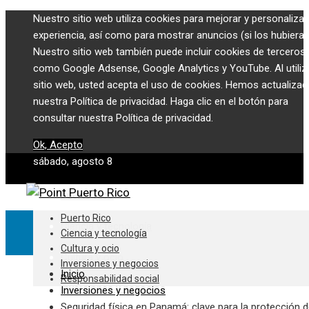
Nuestro sitio web utiliza cookies para mejorar y personalizar
experiencia, así como para mostrar anuncios (si los hubiera)
Nuestro sitio web también puede incluir cookies de terceros,
como Google Adsense, Google Analytics y YouTube. Al utiliza
sitio web, usted acepta el uso de cookies. Hemos actualiza
nuestra Política de privacidad. Haga clic en el botón para
consultar nuestra Política de privacidad.
Ok, Acepto
sábado, agosto 8
Puerto Rico
Puerto Rico
Ciencia y tecnología
Ciencia y tecnología
Cultura y ocio
Cultura y ocio
Inversiones y negocios
Inicio
Responsabilidad social
Inversiones y negocios
Inversiones y negocios
Seguridad física en Panamá: clave para la protección 