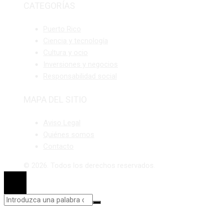
CATEGORÍAS
Puerto Rico
Ciencia y tecnología
Cultura y ocio
Inversiones y negocios
Responsabilidad social
MAPA DEL SITIO
Aviso Legal
Quiénes somos
Contacto
© 2026. Todos los derechos reservados.