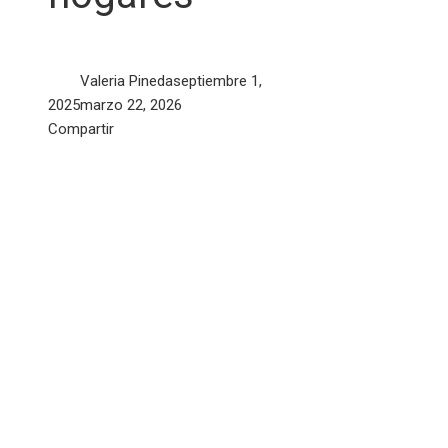
Valeria Pineda
septiembre 1,
2025
marzo 22, 2026
Facebook
Twitter
LinkedIn
Pinterest
Stumbleupon
Email
Compartir