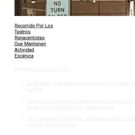
Recorrido Por Los
Teatros
Renacentistas
Que Mantienen
Actividad
Escénica
ENTRADAS RECIENTES
La Relación Entre Microbiota Intestinal Y El Bienest
General
Claves Para Superar La Fragmentación Económica 
Atraer Inversión En Bosnia Y Herzegovina
De La Teoría A La Práctica: La Adopción De La Jor
Laboral De Ocho Horas