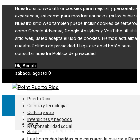
Nuestro sitio web utiliza cookies para mejorar y personalizar
experiencia, así como para mostrar anuncios (si los hubiera)
Nuestro sitio web también puede incluir cookies de terceros,
como Google Adsense, Google Analytics y YouTube. Al utiliza
sitio web, usted acepta el uso de cookies. Hemos actualiza
nuestra Política de privacidad. Haga clic en el botón para
consultar nuestra Política de privacidad.
Ok, Acepto
sábado, agosto 8
Puerto Rico
Puerto Rico
Ciencia y tecnología
Ciencia y tecnología
Cultura y ocio
Cultura y ocio
Inversiones y negocios
Inicio
Responsabilidad social
Inversiones y negocios
Salud
Las horrendas heridas que causaron la muerte a Ricard