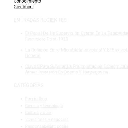
Conocimiento
Científico
ENTRADAS RECIENTES
El Papel De La Supervisión Estatal En La Estabilida
Financiera Post-1929
La Relación Entre Microbiota Intestinal Y El Bienest
General
Claves Para Superar La Fragmentación Económica 
Atraer Inversión En Bosnia Y Herzegovina
CATEGORÍAS
Puerto Rico
Ciencia y tecnología
Cultura y ocio
Inversiones y negocios
Responsabilidad social