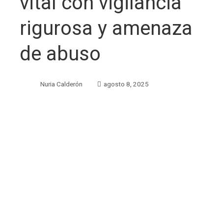
vital con vigilancia
rigurosa y amenaza
de abuso
Nuria Calderón
agosto 8, 2025
ebook
ter
edIn
erest