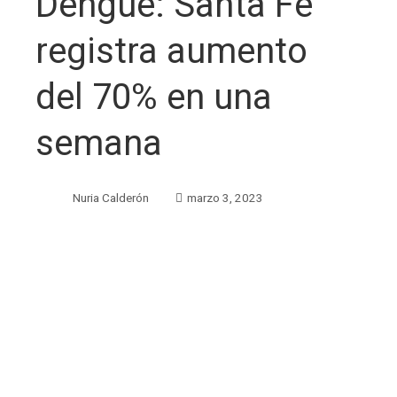
Dengue: Santa Fe
registra aumento
del 70% en una
semana
Nuria Calderón
marzo 3, 2023
ebook
ter
edIn