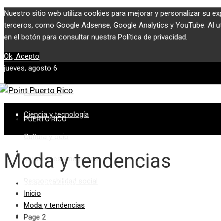
Nuestro sitio web utiliza cookies para mejorar y personalizar su ex
terceros, como Google Adsense, Google Analytics y YouTube. Al util
en el botón para consultar nuestra Política de privacidad.
Ok, Acepto
jueves, agosto 6
Puerto Rico
Ciencia y tecnología
PUERTO RICO
Cultura y ocio
CIENCIA Y TECNOLOGÍA
Moda y tendencias
Inversiones y negocios
Responsabilidad social
CULTURA Y OCIO
Inicio
Moda y tendencias
INVERSIONES Y NEGOCIOS
Page 2