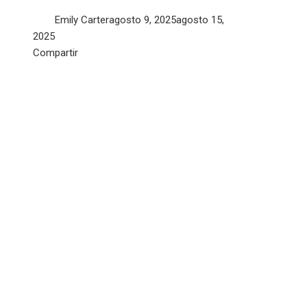
Emily Carter
agosto 9, 2025
agosto 15,
2025
Facebook
Twitter
LinkedIn
Pinterest
Stumbleupon
Email
Compartir