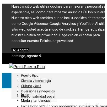
Nuestro sitio web utiliza cookies para mejorar y personalizar
experiencia, así como para mostrar anuncios (si los hubiera)
Nuestro sitio web también puede incluir cookies de terceros,
como Google Adsense, Google Analytics y YouTube. Al utiliza
sitio web, usted acepta el uso de cookies. Hemos actualiza
nuestra Política de privacidad. Haga clic en el botón para
consultar nuestra Política de privacidad.
Ok, Acepto
domingo, agosto 9
Puerto Rico
Puerto Rico
Ciencia y tecnología
Ciencia y tecnología
Cultura y ocio
Cultura y ocio
Inversiones y negocios
Inicio
Responsabilidad social
Inversiones y negocios
Moda y tendencias
Falda boho 2025: cómo modernizar un clásico del ver