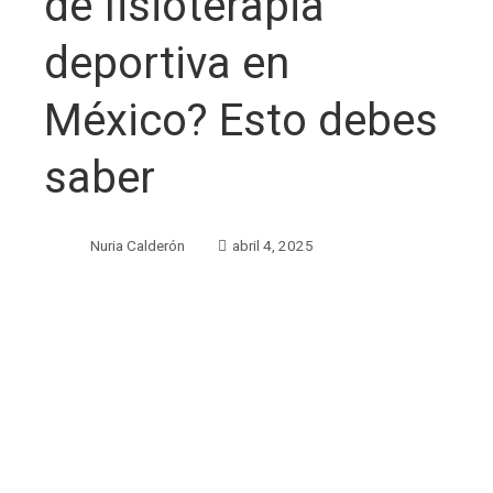
de fisioterapia
deportiva en
México? Esto debes
saber
Nuria Calderón
abril 4, 2025
ebook
ter
edIn