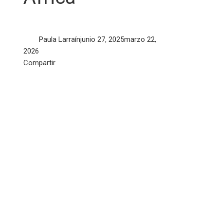
Paula Larraín
junio 27, 2025
marzo 22,
2026
Facebook
Twitter
LinkedIn
Pinterest
Stumbleupon
Email
Compartir