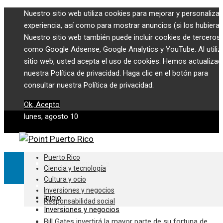
Nuestro sitio web utiliza cookies para mejorar y personalizar
experiencia, así como para mostrar anuncios (si los hubiera)
Nuestro sitio web también puede incluir cookies de terceros,
como Google Adsense, Google Analytics y YouTube. Al utiliza
sitio web, usted acepta el uso de cookies. Hemos actualiza
nuestra Política de privacidad. Haga clic en el botón para
consultar nuestra Política de privacidad.
Ok, Acepto
lunes, agosto 10
Puerto Rico
Puerto Rico
Ciencia y tecnología
Ciencia y tecnología
Cultura y ocio
Cultura y ocio
Inversiones y negocios
Inicio
Responsabilidad social
Inversiones y negocios
Inversiones y negocios
Bill Gates invertirá la mayor parte de su fortuna de