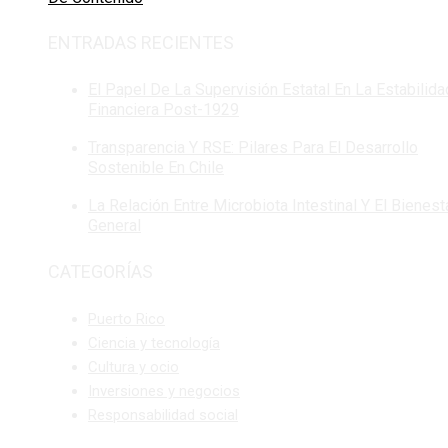
ENTRADAS RECIENTES
El Papel De La Supervisión Estatal En La Estabilida
Financiera Post-1929
Transparencia Y RSE: Pilares Para El Desarrollo
Sostenible En Chile
La Relación Entre Microbiota Intestinal Y El Bienest
General
CATEGORÍAS
Puerto Rico
Ciencia y tecnología
Cultura y ocio
Inversiones y negocios
Responsabilidad social