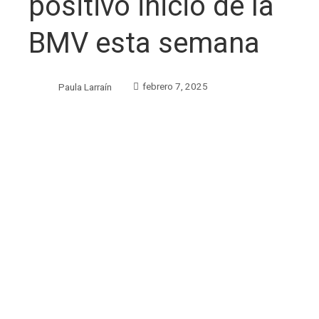
positivo inicio de la
BMV esta semana
Paula Larraín
febrero 7, 2025
ebook
ter
edIn
erest
mbleupon