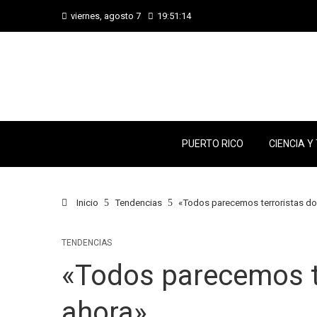
viernes, agosto 7
19:51:15
PUERTO RICO
CIENCIA Y
Inicio
Tendencias
«Todos parecemos terroristas d
TENDENCIAS
«Todos parecemos t
ahora»