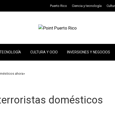
Puerto Rico
Ciencia y tecnología
Cultu
 TECNOLOGÍA
CULTURA Y OCIO
INVERSIONES Y NEGOCIOS
omésticos ahora»
erroristas domésticos