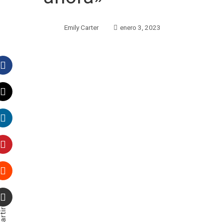
Emily Carter
enero 3, 2023
Facebook
Twitter
LinkedIn
Pinterest
Stumbleupon
Email