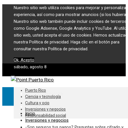
Nuestro sitio web utiliza cookies para mejorar y personalizar
experiencia, así como para mostrar anuncios (si los hubiera)
Nuestro sitio web también puede incluir cookies de terceros,
como Google Adsense, Google Analytics y YouTube. Al utiliza
sitio web, usted acepta el uso de cookies. Hemos actualiza
nuestra Política de privacidad. Haga clic en el botón para
consultar nuestra Política de privacidad.
Ok, Acepto
sábado, agosto 8
Puerto Rico
Puerto Rico
Ciencia y tecnología
Ciencia y tecnología
Cultura y ocio
Cultura y ocio
Inversiones y negocios
Inicio
Responsabilidad social
Inversiones y negocios
Inversiones y negocios
¿Son seguros tus pagos? Preguntas sobre cifrado y