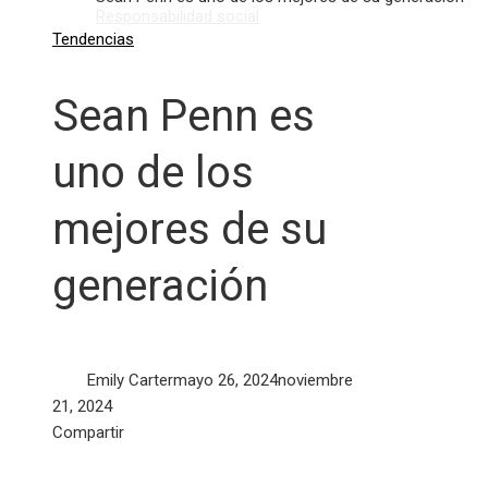
Responsabilidad social
Tendencias
Sean Penn es
uno de los
mejores de su
generación
Emily Carter
mayo 26, 2024
noviembre
21, 2024
Facebook
Twitter
LinkedIn
Pinterest
Stumbleupon
Email
Compartir