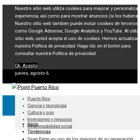
Nuestro sitio web utiliza cookies para mejorar y personalizar
experiencia, así como para mostrar anuncios (si los hubiera)
Nuestro sitio web también puede incluir cookies de terceros,
como Google Adsense, Google Analytics y YouTube. Al utiliza
sitio web, usted acepta el uso de cookies. Hemos actualiza
nuestra Política de privacidad. Haga clic en el botón para
consultar nuestra Política de privacidad.
Ok, Acepto
jueves, agosto 6
Puerto Rico
Puerto Rico
Ciencia y tecnología
Ciencia y tecnología
Cultura y ocio
Cultura y ocio
Inversiones y negocios
Inicio
Responsabilidad social
Inversiones y negocios
Tendencias
Sean Penn es uno de los mejores de su generación