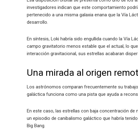
Esa disposición orbital se presenta como uno de los 
investigadores indican que este comportamiento podría 
pertenecido a una misma galaxia enana que la Vía Lá
desarrollo.
En síntesis, Loki habría sido engullida cuando la Vía 
campo gravitatorio menos estable que el actual, lo que 
interacción gravitacional, sus estrellas acabaran disper
Una mirada al origen remot
Los astrónomos comparan frecuentemente su trabajo co
galáctica funciona como una pista que ayuda a recon
En este caso, las estrellas con baja concentración de 
un episodio de canibalismo galáctico que habría tenid
Big Bang.