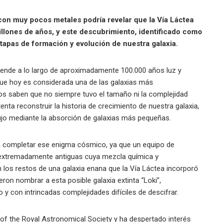
con muy pocos metales podría revelar que la Vía Láctea
llones de años, y este descubrimiento, identificado como
tapas de formación y evolución de nuestra galaxia.
iende a lo largo de aproximadamente 100.000 años luz y
nque hoy es considerada una de las galaxias más
os saben que no siempre tuvo el tamaño ni la complejidad
enta reconstruir la historia de crecimiento de nuestra galaxia,
ujo mediante la absorción de galaxias más pequeñas.
ra completar ese enigma cósmico, ya que un equipo de
as extremadamente antiguas cuya mezcla química y
 los restos de una galaxia enana que la Vía Láctea incorporó
eron nombrar a esta posible galaxia extinta “Loki”,
y con intrincadas complejidades difíciles de descifrar.
s of the Royal Astronomical Society y ha despertado interés