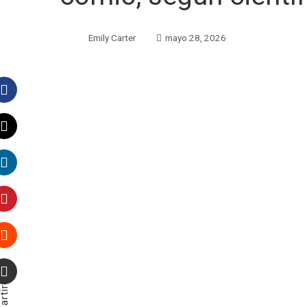
Emily Carter
mayo 28, 2026
Facebook
Twitter
LinkedIn
Pinterest
Stumbleupon
Email