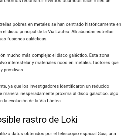
strónomos reconstruir eventos ocurridos hace miles de
trellas pobres en metales se han centrado históricamente en
 el disco principal de la Vía Láctea. Allí abundan estrellas
guas fusiones galácticas.
ión mucho más compleja: el disco galáctico. Esta zona
vo interestelar y materiales ricos en metales, factores que
 primitivas.
te, ya que los investigadores identificaron un reducido
e manera inesperadamente próxima al disco galáctico, algo
la evolución de la Vía Láctea.
sible rastro de Loki
utilizó datos obtenidos por el telescopio espacial Gaia, una