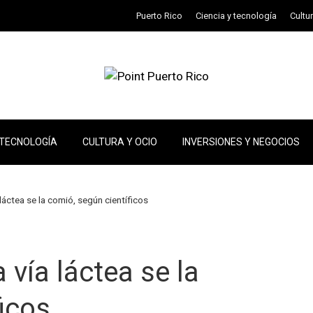
Puerto Rico
Ciencia y tecnología
Cultu
 TECNOLOGÍA
CULTURA Y OCIO
INVERSIONES Y NEGOCIOS
 láctea se la comió, según científicos
 vía láctea se la
icos