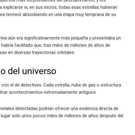
aspectos más sorprendentes del descubrimiento, y los
explicarse si, en sus inicios, todas esas estrellas hubieran
ctea terminó absorbiendo en una etapa muy temprana de su
Láctea aún era significativamente más pequeña y presentaba un
habría facilitado que, tras miles de millones de años de
sas en diversas trayectorias orbitales.
o del universo
n el de detectives. Cada estrella, nube de gas o estructura
struir acontecimientos extremadamente antiguos.
metales detectadas podrían ofrecer una evidencia directa de
o lugar solo unos pocos miles de millones de años después del