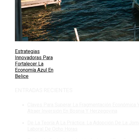
Estrategias
Innovadoras Para
Fortalecer La
Economía Azul En
Belice
ENTRADAS RECIENTES
Claves Para Superar La Fragmentación Económica 
Atraer Inversión En Bosnia Y Herzegovina
De La Teoría A La Práctica: La Adopción De La Jor
Laboral De Ocho Horas