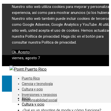
Nuestro sitio web utiliza cookies para mejorar y personalizar
experiencia, así como para mostrar anuncios (si los hubiera)
Nuestro sitio web también puede incluir cookies de terceros,
como Google Adsense, Google Analytics y YouTube. Al utiliza
sitio web, usted acepta el uso de cookies. Hemos actualiza
nuestra Política de privacidad. Haga clic en el botón para
consultar nuestra Política de privacidad.
Ok, Acepto
viernes, agosto 7
Puerto Rico
Puerto Rico
Ciencia y tecnología
Ciencia y tecnología
Cultura y ocio
Cultura y ocio
Inversiones y negocios
Inicio
Responsabilidad social
Inversiones y negocios
Cultura y ocio
¿Qué es un shooting de moda y cómo funciona?