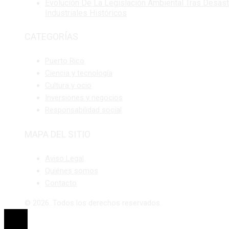
Evolución De La Legislación Ambiental Tras Desas
Industriales Históricos
CATEGORÍAS
Puerto Rico
Ciencia y tecnología
Cultura y ocio
Inversiones y negocios
Responsabilidad social
MAPA DEL SITIO
Aviso Legal
Quiénes somos
Contacto
© 2026. Todos los derechos reservados.