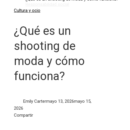
Responsabilidad social
Cultura y ocio
¿Qué es un
shooting de
moda y cómo
funciona?
Emily Carter
mayo 13, 2026
mayo 15,
2026
Facebook
Twitter
LinkedIn
Pinterest
Stumbleupon
Email
Compartir