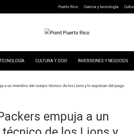
Puerto Rico
Ciencia y tecnología
Cultu
 TECNOLOGÍA
CULTURA Y OCIO
INVERSIONES Y NEGOCIOS
a a un miembro del cuerpo técnico de los Lions y lo expulsan del juego
 Packers empuja a un
técnico de los Lions y