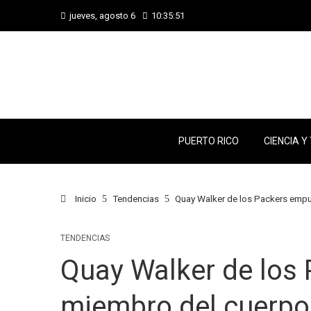
jueves, agosto 6
10:35:52
PUERTO RICO
CIENCIA Y
Inicio
Tendencias
Quay Walker de los Packers empuj
TENDENCIAS
Quay Walker de los
miembro del cuerpo 