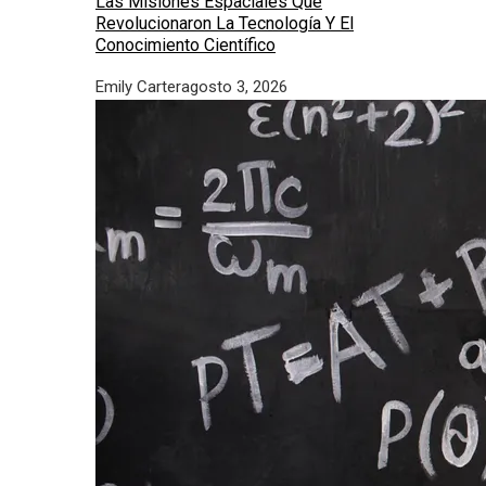
Las Misiones Espaciales Que
Revolucionaron La Tecnología Y El
Conocimiento Científico
Emily Carter
agosto 3, 2026