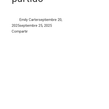
Emily Carter
septiembre 20,
2025
septiembre 25, 2025
Facebook
Twitter
LinkedIn
Pinterest
Stumbleupon
Email
Compartir