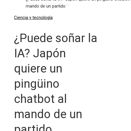
Responsabilidad social
mando de un partido
Ciencia y tecnología
¿Puede soñar la
IA? Japón
quiere un
pingüino
chatbot al
mando de un
partido