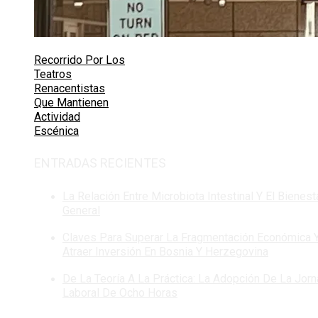
Recorrido Por Los
Teatros
Renacentistas
Que Mantienen
Actividad
Escénica
ENTRADAS RECIENTES
La Relación Entre Microbiota Intestinal Y El Bienest
General
Claves Para Superar La Fragmentación Económica 
Atraer Inversión En Bosnia Y Herzegovina
De La Teoría A La Práctica: La Adopción De La Jor
Laboral De Ocho Horas