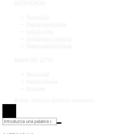
CATEGORÍAS
Puerto Rico
Ciencia y tecnología
Cultura y ocio
Inversiones y negocios
Responsabilidad social
MAPA DEL SITIO
Aviso Legal
Quiénes somos
Contacto
© 2026. Todos los derechos reservados.