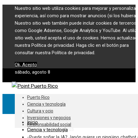
Nuestro sitio web utiliza cookies para mejorar y personalizar
experiencia, así como para mostrar anuncios (si los hubiera)
Nuestro sitio web también puede incluir cookies de terceros,
como Google Adsense, Google Analytics y YouTube. Al utiliza
sitio web, usted acepta el uso de cookies. Hemos actualiza
nuestra Política de privacidad. Haga clic en el botón para
consultar nuestra Política de privacidad.
Ok, Acepto
sábado, agosto 8
Puerto Rico
Puerto Rico
Ciencia y tecnología
Ciencia y tecnología
Cultura y ocio
Cultura y ocio
Inversiones y negocios
Inicio
Responsabilidad social
Inversiones y negocios
Ciencia y tecnología
¿Puede soñar la IA? Japón quiere un pingüino chatbot 