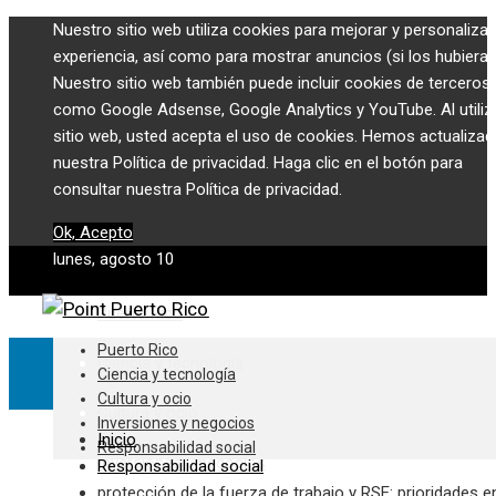
Nuestro sitio web utiliza cookies para mejorar y personalizar
experiencia, así como para mostrar anuncios (si los hubiera)
Nuestro sitio web también puede incluir cookies de terceros,
como Google Adsense, Google Analytics y YouTube. Al utiliza
sitio web, usted acepta el uso de cookies. Hemos actualiza
nuestra Política de privacidad. Haga clic en el botón para
consultar nuestra Política de privacidad.
Ok, Acepto
lunes, agosto 10
Puerto Rico
Puerto Rico
Ciencia y tecnología
Ciencia y tecnología
Cultura y ocio
Cultura y ocio
Inversiones y negocios
Inicio
Responsabilidad social
Inversiones y negocios
Responsabilidad social
protección de la fuerza de trabajo y RSE: prioridades en