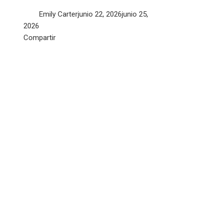
Emily Carter
junio 22, 2026
junio 25,
2026
Facebook
Twitter
LinkedIn
Pinterest
Stumbleupon
Email
Compartir