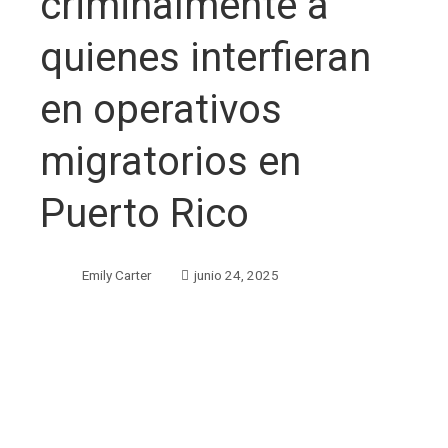
criminalmente a
quienes interfieran
en operativos
migratorios en
Puerto Rico
Emily Carter
junio 24, 2025
ebook
ter