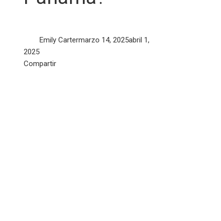
Emily Carter
marzo 14, 2025
abril 1,
2025
Facebook
Twitter
LinkedIn
Pinterest
Stumbleupon
Email
Compartir