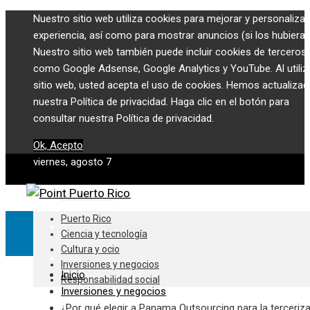
Nuestro sitio web utiliza cookies para mejorar y personalizar
experiencia, así como para mostrar anuncios (si los hubiera)
Nuestro sitio web también puede incluir cookies de terceros,
como Google Adsense, Google Analytics y YouTube. Al utiliza
sitio web, usted acepta el uso de cookies. Hemos actualiza
nuestra Política de privacidad. Haga clic en el botón para
consultar nuestra Política de privacidad.
Ok, Acepto
viernes, agosto 7
Puerto Rico
Puerto Rico
Ciencia y tecnología
Ciencia y tecnología
Cultura y ocio
Cultura y ocio
Inversiones y negocios
Inicio
Responsabilidad social
Inversiones y negocios
Inversiones y negocios
¿Por qué elegir a Panama Outsourcing para la terceriz