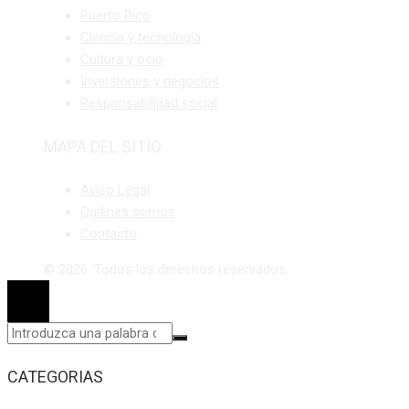
Puerto Rico
Ciencia y tecnología
Cultura y ocio
Inversiones y negocios
Responsabilidad social
MAPA DEL SITIO
Aviso Legal
Quiénes somos
Contacto
© 2026. Todos los derechos reservados.
CATEGORIAS