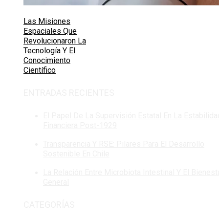
Las Misiones
Espaciales Que
Revolucionaron La
Tecnología Y El
Conocimiento
Científico
ENTRADAS RECIENTES
El Papel De La Supervisión Estatal En La Estabilida
Financiera Post-1929
Transparencia Y RSE: Pilares Para El Desarrollo
Sostenible En Chile
La Relación Entre Microbiota Intestinal Y El Bienest
General
CATEGORÍAS