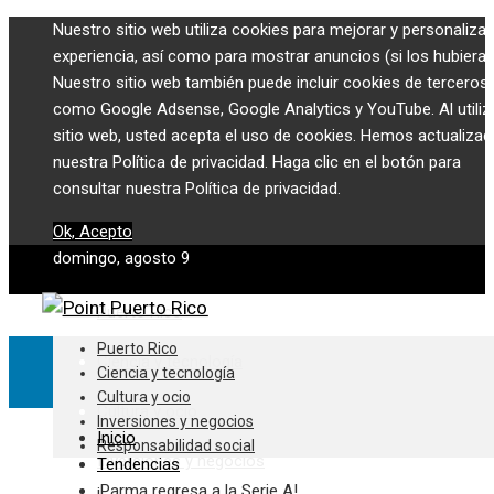
Nuestro sitio web utiliza cookies para mejorar y personalizar
experiencia, así como para mostrar anuncios (si los hubiera)
Nuestro sitio web también puede incluir cookies de terceros,
como Google Adsense, Google Analytics y YouTube. Al utiliza
sitio web, usted acepta el uso de cookies. Hemos actualiza
nuestra Política de privacidad. Haga clic en el botón para
consultar nuestra Política de privacidad.
Ok, Acepto
domingo, agosto 9
Puerto Rico
Puerto Rico
Ciencia y tecnología
Ciencia y tecnología
Cultura y ocio
Cultura y ocio
Inversiones y negocios
Inicio
Responsabilidad social
Inversiones y negocios
Tendencias
¡Parma regresa a la Serie A!