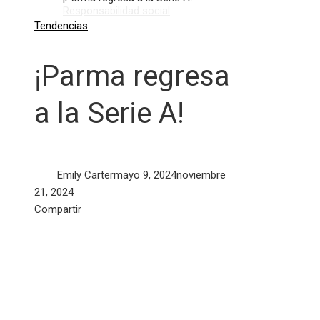
Responsabilidad social
Tendencias
¡Parma regresa
a la Serie A!
Emily Carter
mayo 9, 2024
noviembre
21, 2024
Facebook
Twitter
LinkedIn
Pinterest
Stumbleupon
Email
Compartir