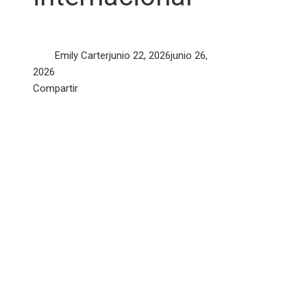
Emily Carter
junio 22, 2026
junio 26,
2026
Facebook
Twitter
LinkedIn
Pinterest
Stumbleupon
Email
Compartir