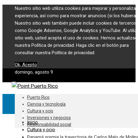
Nuestro sitio web utiliza cookies para mejorar y personalizar
experiencia, así como para mostrar anuncios (si los hubiera)
Nuestro sitio web también puede incluir cookies de terceros,
como Google Adsense, Google Analytics y YouTube. Al utiliza
sitio web, usted acepta el uso de cookies. Hemos actualiza
nuestra Política de privacidad. Haga clic en el botón para
consultar nuestra Política de privacidad.
Ok, Acepto
domingo, agosto 9
Puerto Rico
Puerto Rico
Ciencia y tecnología
Ciencia y tecnología
Cultura y ocio
Cultura y ocio
Inversiones y negocios
Inicio
Responsabilidad social
Inversiones y negocios
Cultura y ocio
Panamá premia la trayectoria de Carlos Malo de Molin