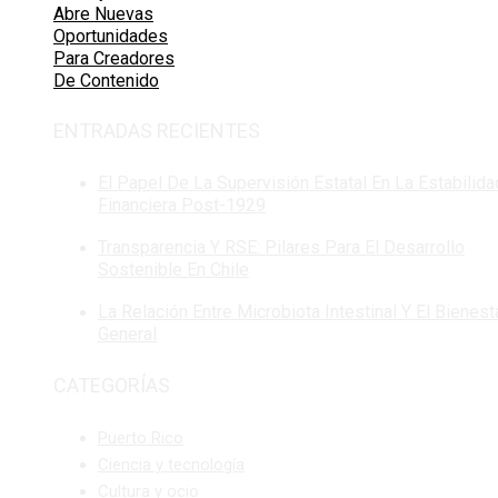
Abre Nuevas
Oportunidades
Para Creadores
De Contenido
ENTRADAS RECIENTES
El Papel De La Supervisión Estatal En La Estabilida
Financiera Post-1929
Transparencia Y RSE: Pilares Para El Desarrollo
Sostenible En Chile
La Relación Entre Microbiota Intestinal Y El Bienest
General
CATEGORÍAS
Puerto Rico
Ciencia y tecnología
Cultura y ocio