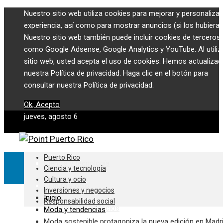
Nuestro sitio web utiliza cookies para mejorar y personalizar
experiencia, así como para mostrar anuncios (si los hubiera)
Nuestro sitio web también puede incluir cookies de terceros,
como Google Adsense, Google Analytics y YouTube. Al utiliza
sitio web, usted acepta el uso de cookies. Hemos actualiza
nuestra Política de privacidad. Haga clic en el botón para
consultar nuestra Política de privacidad.
Ok, Acepto
jueves, agosto 6
Puerto Rico
Puerto Rico
Ciencia y tecnología
Ciencia y tecnología
Cultura y ocio
Cultura y ocio
Inversiones y negocios
Inicio
Responsabilidad social
Inversiones y negocios
Moda y tendencias
Moda sostenible protagoniza la nueva edición en Madr