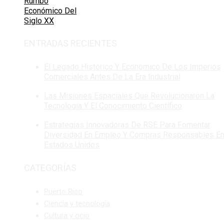
Rumbo
Económico Del
Siglo XX
ENTRADAS RECIENTES
El Legado Histórico Y Económico De Los Imperios
Comerciales Antes De La Era Industrial
Las Misiones Espaciales Que Revolucionaron La
Tecnología Y El Conocimiento Científico
Estrategias Innovadoras De RSE Para Fomentar
Diversidad En Empleo Y Compras Responsables E
Estados Unidos
CATEGORÍAS
Puerto Rico
Ciencia y tecnología
Cultura y ocio