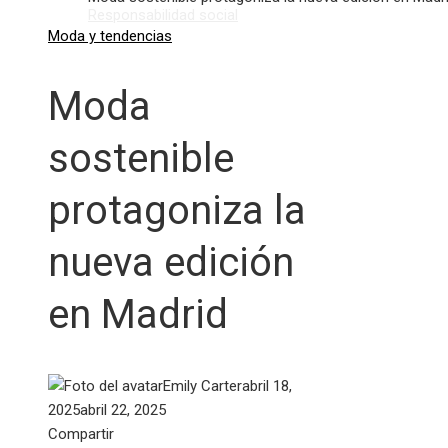
Responsabilidad social
Moda y tendencias
Moda
sostenible
protagoniza la
nueva edición
en Madrid
Emily Carter
abril 18,
2025
abril 22, 2025
Facebook
Twitter
LinkedIn
Pinterest
Stumbleupon
Email
Compartir