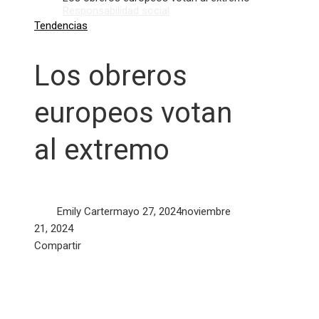
Responsabilidad social
Tendencias
Los obreros
europeos votan
al extremo
Emily Carter
mayo 27, 2024
noviembre
21, 2024
Facebook
Twitter
LinkedIn
Pinterest
Stumbleupon
Email
Compartir