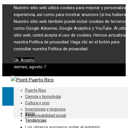
Nuestro sitio web utiliza cookies para mejorar y personalizar
experiencia, así como para mostrar anuncios (si los hubiera)
Nuestro sitio web también puede incluir cookies de terceros,
como Google Adsense, Google Analytics y YouTube. Al utiliza
sitio web, usted acepta el uso de cookies. Hemos actualiza
nuestra Política de privacidad. Haga clic en el botón para
consultar nuestra Política de privacidad.
Ok, Acepto
viernes, agosto 7
Puerto Rico
Puerto Rico
Ciencia y tecnología
Ciencia y tecnología
Cultura y ocio
Cultura y ocio
Inversiones y negocios
Inicio
Responsabilidad social
Inversiones y negocios
Tendencias
Los obreros europeos votan al extremo