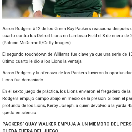
Aaron Rodgers #12 de los Green Bay Packers reacciona después de
cuarto contra los Detroit Lions en Lambeau Field el 8 de enero de
(Patricio McDermott/Getty Images)
El segundo touchdown de Williams fue clave ya que una serie de 1
último cuarto le dio a los Lions la ventaja.
Aaron Rodgers y la ofensiva de los Packers tuvieron la oportunidad
Lions fue demasiado.
En el sexto juego de práctica, los Lions enviaron el fregadero de la
Rodgers empujó campo abajo en medio de la presión. Si bien el pas
profundo de los Lions, Kerby Joseph, a quien devolvió a la yarda 4
quedó en silencio.
PACKERS’ QUAY WALKER EMPUJA A UN MIEMBRO DEL PERS
QUEDA FUERA DEL JUEGO