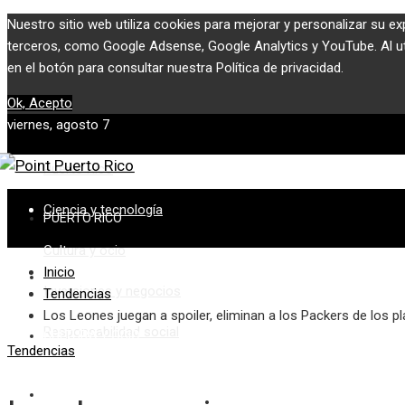
Nuestro sitio web utiliza cookies para mejorar y personalizar su ex
terceros, como Google Adsense, Google Analytics y YouTube. Al util
en el botón para consultar nuestra Política de privacidad.
Ok, Acepto
viernes, agosto 7
Puerto Rico
Ciencia y tecnología
PUERTO RICO
Cultura y ocio
Inicio
CIENCIA Y TECNOLOGÍA
Inversiones y negocios
Tendencias
Los Leones juegan a spoiler, eliminan a los Packers de los 
Responsabilidad social
CULTURA Y OCIO
Tendencias
INVERSIONES Y NEGOCIOS