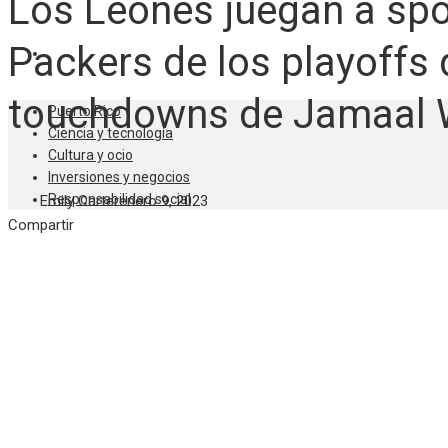
Los Leones juegan a spoi
Packers de los playoffs 
RESPONSABILIDAD SOCIAL
touchdowns de Jamaal 
Puerto Rico
Ciencia y tecnología
Cultura y ocio
Inversiones y negocios
Responsabilidad social
Emily Carter
enero 9, 2023
Facebook
Twitter
LinkedIn
Pinterest
Stumbleupon
Email
Compartir