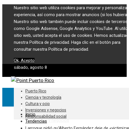
Nuestro sitio web utiliza cookies para mejorar y personalizar
experiencia, así como para mostrar anuncios (si los hubiera)
Nuestro sitio web también puede incluir cookies de terceros,
como Google Adsense, Google Analytics y YouTube. Al utiliza
sitio web, usted acepta el uso de cookies. Hemos actualiza
nuestra Política de privacidad. Haga clic en el botón para
consultar nuestra Política de privacidad.
Ok, Acepto
sábado, agosto 8
Puerto Rico
Puerto Rico
Ciencia y tecnología
Ciencia y tecnología
Cultura y ocio
Cultura y ocio
Inversiones y negocios
Inicio
Responsabilidad social
Inversiones y negocios
Tendencias
Larroque pidió qu’Alberto Fernández deje de «victimiza