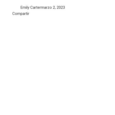
Emily Carter
marzo 2, 2023
Facebook
Twitter
LinkedIn
Pinterest
Stumbleupon
Email
Compartir