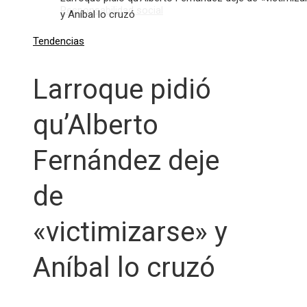
Responsabilidad social
y Aníbal lo cruzó
Tendencias
Larroque pidió
qu’Alberto
Fernández deje
de
«victimizarse» y
Aníbal lo cruzó