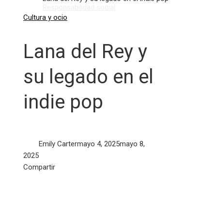
Responsabilidad social
Cultura y ocio
Lana del Rey y
su legado en el
indie pop
Emily Carter
mayo 4, 2025
mayo 8,
2025
Facebook
Twitter
LinkedIn
Pinterest
Stumbleupon
Email
Compartir