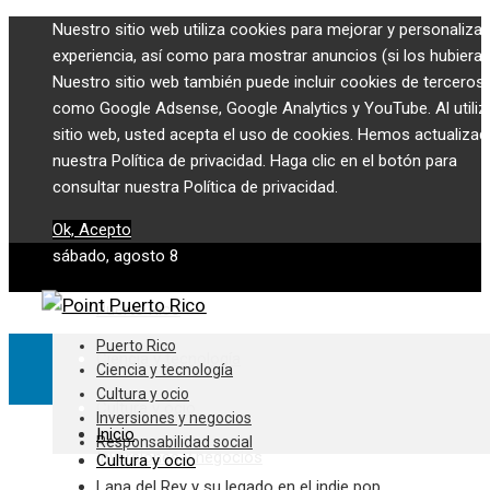
Nuestro sitio web utiliza cookies para mejorar y personalizar
experiencia, así como para mostrar anuncios (si los hubiera)
Nuestro sitio web también puede incluir cookies de terceros,
como Google Adsense, Google Analytics y YouTube. Al utiliza
sitio web, usted acepta el uso de cookies. Hemos actualiza
nuestra Política de privacidad. Haga clic en el botón para
consultar nuestra Política de privacidad.
Ok, Acepto
sábado, agosto 8
Puerto Rico
Puerto Rico
Ciencia y tecnología
Ciencia y tecnología
Cultura y ocio
Cultura y ocio
Inversiones y negocios
Inicio
Responsabilidad social
Inversiones y negocios
Cultura y ocio
Lana del Rey y su legado en el indie pop