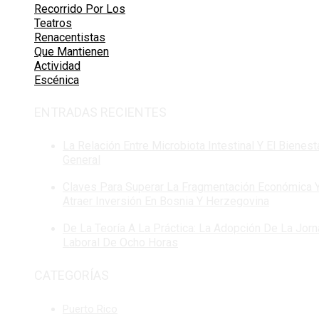
Recorrido Por Los
Teatros
Renacentistas
Que Mantienen
Actividad
Escénica
ENTRADAS RECIENTES
La Relación Entre Microbiota Intestinal Y El Bienest
General
Claves Para Superar La Fragmentación Económica 
Atraer Inversión En Bosnia Y Herzegovina
De La Teoría A La Práctica: La Adopción De La Jor
Laboral De Ocho Horas
CATEGORÍAS
Puerto Rico