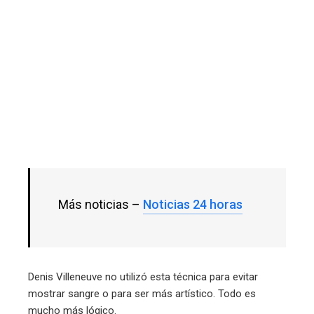
erest
mbleupon
l
Más noticias –
Noticias 24 horas
Denis Villeneuve no utilizó esta técnica para evitar
mostrar sangre o para ser más artístico. Todo es
mucho más lógico.