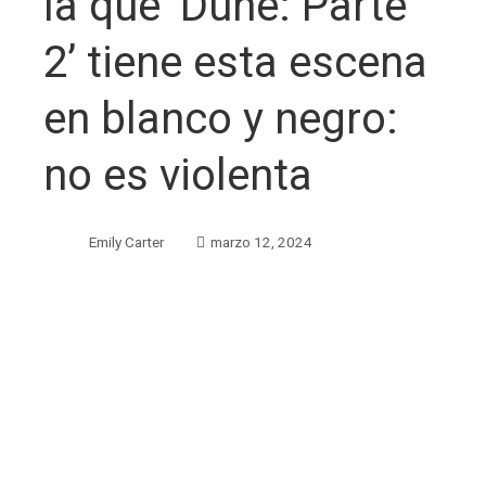
la que ‘Dune: Parte
2’ tiene esta escena
en blanco y negro:
no es violenta
Emily Carter
marzo 12, 2024
ebook
ter
edIn