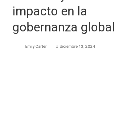
impacto en la
gobernanza global
Emily Carter
diciembre 13, 2024
ebook
ter
edIn
erest