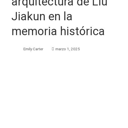
arquitectura de Liu
Jiakun en la
memoria histórica
Emily Carter
marzo 1, 2025
ebook
ter
edIn
erest