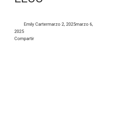
Emily Carter
marzo 2, 2025
marzo 6,
2025
Facebook
Twitter
LinkedIn
Pinterest
Stumbleupon
Email
Compartir