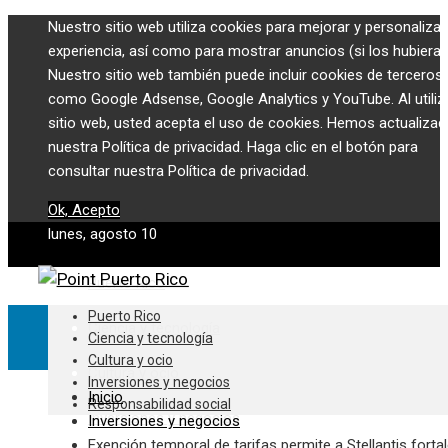
Nuestro sitio web utiliza cookies para mejorar y personalizar
experiencia, así como para mostrar anuncios (si los hubiera)
Nuestro sitio web también puede incluir cookies de terceros,
como Google Adsense, Google Analytics y YouTube. Al utiliza
sitio web, usted acepta el uso de cookies. Hemos actualiza
nuestra Política de privacidad. Haga clic en el botón para
consultar nuestra Política de privacidad.
Ok, Acepto
lunes, agosto 10
Puerto Rico
Puerto Rico
Ciencia y tecnología
Ciencia y tecnología
Cultura y ocio
Cultura y ocio
Inversiones y negocios
Inicio
Responsabilidad social
Inversiones y negocios
Inversiones y negocios
Exención temporal de tarifas permite a Stellantis forta