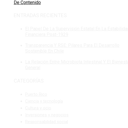
De Contenido
ENTRADAS RECIENTES
El Papel De La Supervisión Estatal En La Estabilida
Financiera Post-1929
Transparencia Y RSE: Pilares Para El Desarrollo
Sostenible En Chile
La Relación Entre Microbiota Intestinal Y El Bienest
General
CATEGORÍAS
Puerto Rico
Ciencia y tecnología
Cultura y ocio
Inversiones y negocios
Responsabilidad social