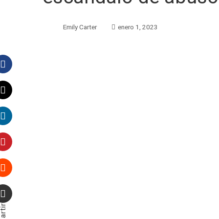
Emily Carter
enero 1, 2023
Facebook
Twitter
LinkedIn
Pinterest
Stumbleupon
Email