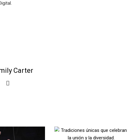
gital.
mily Carter