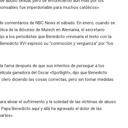
 de abuso sexual, pero se enfurecieron aún más por los
esponsables fue imperdonable para muchos católicos».
d de comentarios de NBC News el sábado. En enero, cuando se
ólica de la diócesis de Munich en Alemania, el secretario
o a los periodistas que Benedicto «revisaría el texto con la
 Benedicto XVI expresó su “conmoción y vergüenza” por “los
 la fama después de que sus intentos de perseguir a los
ícula ganadora del Oscar «Spotlight», dijo que Benedicto
l clero diciendo las cosas correctas, pero sin tomar medidas
 aliviar el sufrimiento y la soledad de las víctimas de abuso
el Papa Benedicto aquí y allá ha agravado el dolor de las
partes».