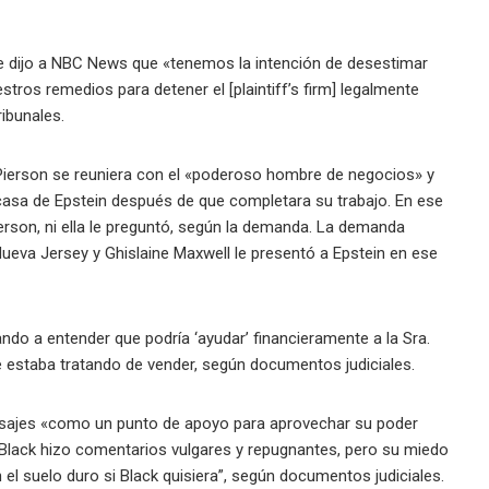
 le dijo a NBC News que «tenemos la intención de desestimar
ros remedios para detener el [plaintiff’s firm] legalmente
ibunales.
 Pierson se reuniera con el «poderoso hombre de negocios» y
 casa de Epstein después de que completara su trabajo. En ese
erson, ni ella le preguntó, según la demanda. La demanda
Nueva Jersey y Ghislaine Maxwell le presentó a Epstein en ese
ando a entender que podría ‘ayudar’ financieramente a la Sra.
e estaba tratando de vender, según documentos judiciales.
asajes «como un punto de apoyo para aprovechar su poder
ue Black hizo comentarios vulgares y repugnantes, pero su miedo
 el suelo duro si Black quisiera”, según documentos judiciales.