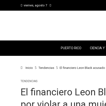
viernes, agosto 7
PUERTO RICO
CIENCIA Y
Inicio
Tendencias
El financiero Leon Black acusado 
TENDENCIAS
El financiero Leon B
por violar a una muj