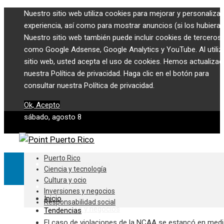
Nuestro sitio web utiliza cookies para mejorar y personalizar
experiencia, así como para mostrar anuncios (si los hubiera)
Nuestro sitio web también puede incluir cookies de terceros,
como Google Adsense, Google Analytics y YouTube. Al utiliza
sitio web, usted acepta el uso de cookies. Hemos actualiza
nuestra Política de privacidad. Haga clic en el botón para
consultar nuestra Política de privacidad.
Ok, Acepto
sábado, agosto 8
Puerto Rico
Puerto Rico
Ciencia y tecnología
Ciencia y tecnología
Cultura y ocio
Cultura y ocio
Inversiones y negocios
Inicio
Responsabilidad social
Inversiones y negocios
Tendencias
El caso de violaciones de la NCAA se estancó en med