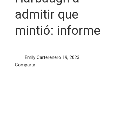
admitir que
mintió: informe
Emily Carter
enero 19, 2023
Facebook
Twitter
LinkedIn
Pinterest
Stumbleupon
Email
Compartir