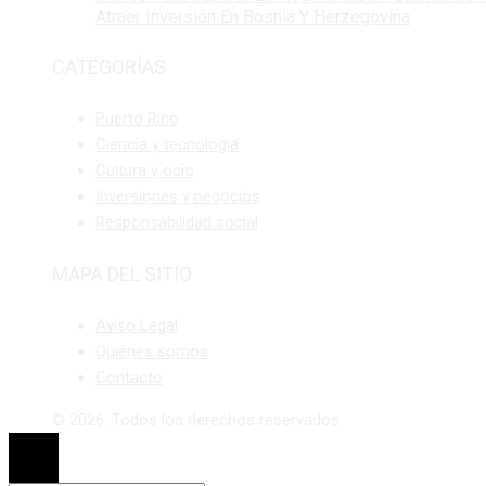
Atraer Inversión En Bosnia Y Herzegovina
CATEGORÍAS
Puerto Rico
Ciencia y tecnología
Cultura y ocio
Inversiones y negocios
Responsabilidad social
MAPA DEL SITIO
Aviso Legal
Quiénes somos
Contacto
© 2026. Todos los derechos reservados.