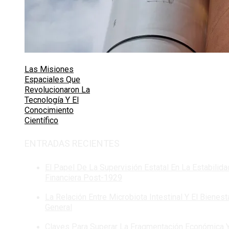
Las Misiones
Espaciales Que
Revolucionaron La
Tecnología Y El
Conocimiento
Científico
ENTRADAS RECIENTES
El Papel De La Supervisión Estatal En La Estabilida
Financiera Post-1929
La Relación Entre Microbiota Intestinal Y El Bienest
General
Claves Para Superar La Fragmentación Económica 