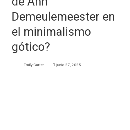
de Ann
Demeulemeester en
el minimalismo
gótico?
Emily Carter
junio 27, 2025
ebook
ter
edIn