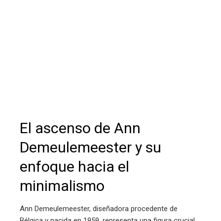
erest
mbleupon
l
El ascenso de Ann
Demeulemeester y su
enfoque hacia el
minimalismo
Ann Demeulemeester, diseñadora procedente de
Bélgica y nacida en 1959, representa una figura crucial