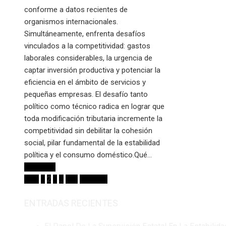
conforme a datos recientes de
organismos internacionales.
Simultáneamente, enfrenta desafíos
vinculados a la competitividad: gastos
laborales considerables, la urgencia de
captar inversión productiva y potenciar la
eficiencia en el ámbito de servicios y
pequeñas empresas. El desafío tanto
político como técnico radica en lograr que
toda modificación tributaria incremente la
competitividad sin debilitar la cohesión
social, pilar fundamental de la estabilidad
política y el consumo doméstico.Qué…
Leer más
Paginación
Prev
1
2
3
…
273
Próximo
de
ENTRADAS RECIENTES