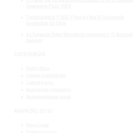
entradas
El Papel De La Supervisión Estatal En La Estabilida
Financiera Post-1929
Transparencia Y RSE: Pilares Para El Desarrollo
Sostenible En Chile
La Relación Entre Microbiota Intestinal Y El Bienest
General
CATEGORÍAS
Puerto Rico
Ciencia y tecnología
Cultura y ocio
Inversiones y negocios
Responsabilidad social
MAPA DEL SITIO
Aviso Legal
Quiénes somos