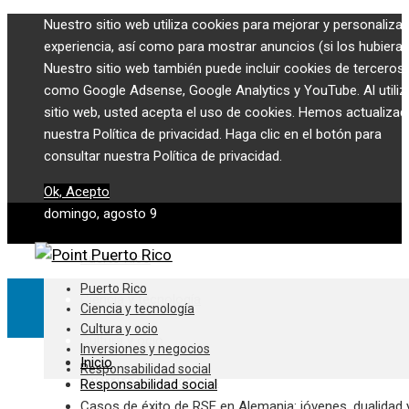
Nuestro sitio web utiliza cookies para mejorar y personalizar
experiencia, así como para mostrar anuncios (si los hubiera)
Nuestro sitio web también puede incluir cookies de terceros,
como Google Adsense, Google Analytics y YouTube. Al utiliza
sitio web, usted acepta el uso de cookies. Hemos actualiza
nuestra Política de privacidad. Haga clic en el botón para
consultar nuestra Política de privacidad.
Ok, Acepto
domingo, agosto 9
Puerto Rico
Puerto Rico
Ciencia y tecnología
Ciencia y tecnología
Cultura y ocio
Cultura y ocio
Inversiones y negocios
Inicio
Responsabilidad social
Inversiones y negocios
Responsabilidad social
Casos de éxito de RSE en Alemania: jóvenes, dualidad 