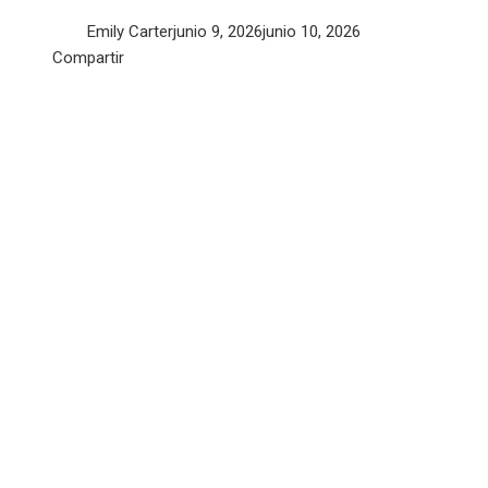
Emily Carter
junio 9, 2026
junio 10, 2026
Facebook
Twitter
LinkedIn
Pinterest
Stumbleupon
Email
Compartir