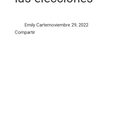
Emily Carter
noviembre 29, 2022
Facebook
Twitter
LinkedIn
Pinterest
Stumbleupon
Email
Compartir