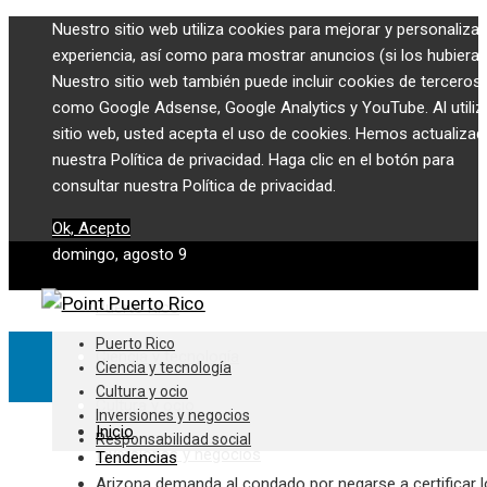
Nuestro sitio web utiliza cookies para mejorar y personalizar
experiencia, así como para mostrar anuncios (si los hubiera)
Nuestro sitio web también puede incluir cookies de terceros,
como Google Adsense, Google Analytics y YouTube. Al utiliza
sitio web, usted acepta el uso de cookies. Hemos actualiza
nuestra Política de privacidad. Haga clic en el botón para
consultar nuestra Política de privacidad.
Ok, Acepto
domingo, agosto 9
Puerto Rico
Puerto Rico
Ciencia y tecnología
Ciencia y tecnología
Cultura y ocio
Cultura y ocio
Inversiones y negocios
Inicio
Responsabilidad social
Inversiones y negocios
Tendencias
Arizona demanda al condado por negarse a certificar 