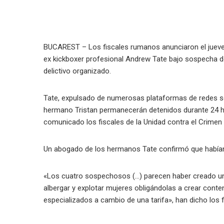
BUCAREST – Los fiscales rumanos anunciaron el jueves 
ex kickboxer profesional Andrew Tate bajo sospecha de
delictivo organizado.
Tate, expulsado de numerosas plataformas de redes soc
hermano Tristan permanecerán detenidos durante 24 h
comunicado los fiscales de la Unidad contra el Crimen
Un abogado de los hermanos Tate confirmó que habían
«Los cuatro sospechosos (…) parecen haber creado un g
albergar y explotar mujeres obligándolas a crear conte
especializados a cambio de una tarifa», han dicho los f