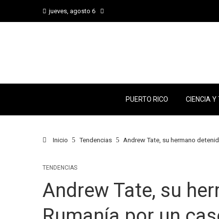
jueves, agosto 6
PUERTO RICO
CIENCIA Y
Inicio
Tendencias
Andrew Tate, su hermano detenid
TENDENCIAS
Andrew Tate, su he
Rumanía por un caso