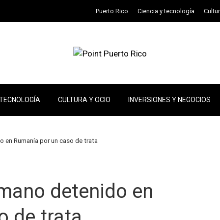
Puerto Rico
Ciencia y tecnología
Cultu
 TECNOLOGÍA
CULTURA Y OCIO
INVERSIONES Y NEGOCIOS
o en Rumanía por un caso de trata
rmano detenido en
 de trata