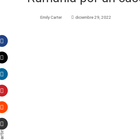
Emily Carter
diciembre 29, 2022
Facebook
Twitter
LinkedIn
Pinterest
Stumbleupon
Email