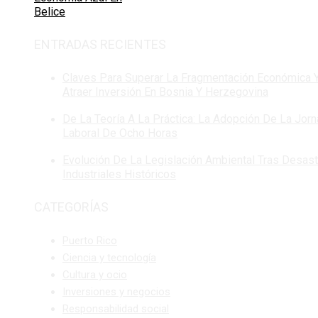
Belice
ENTRADAS RECIENTES
Claves Para Superar La Fragmentación Económica 
Atraer Inversión En Bosnia Y Herzegovina
De La Teoría A La Práctica: La Adopción De La Jor
Laboral De Ocho Horas
Evolución De La Legislación Ambiental Tras Desas
Industriales Históricos
CATEGORÍAS
Puerto Rico
Ciencia y tecnología
Cultura y ocio
Inversiones y negocios
Responsabilidad social