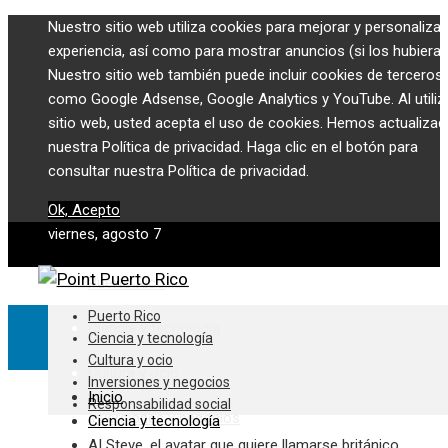
Nuestro sitio web utiliza cookies para mejorar y personalizar
experiencia, así como para mostrar anuncios (si los hubiera)
Nuestro sitio web también puede incluir cookies de terceros,
como Google Adsense, Google Analytics y YouTube. Al utiliza
sitio web, usted acepta el uso de cookies. Hemos actualiza
nuestra Política de privacidad. Haga clic en el botón para
consultar nuestra Política de privacidad.
Ok, Acepto
viernes, agosto 7
Puerto Rico
Puerto Rico
Ciencia y tecnología
Ciencia y tecnología
Cultura y ocio
Cultura y ocio
Inversiones y negocios
Inicio
Responsabilidad social
Inversiones y negocios
Ciencia y tecnología
AI Steve, el avatar que quiere llamarse británico