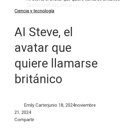
Responsabilidad social
Ciencia y tecnología
AI Steve, el
avatar que
quiere llamarse
británico
Emily Carter
junio 18, 2024
noviembre
21, 2024
Facebook
Twitter
LinkedIn
Pinterest
Stumbleupon
Email
Compartir